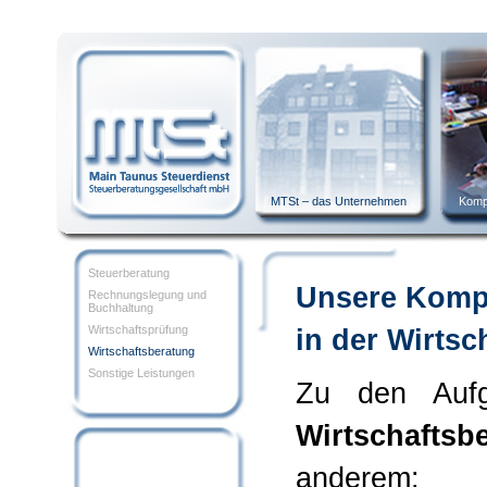
MTSt – das Unternehmen
Komp
Steuerberatung
Unsere Komp
Rechnungslegung und
Buchhaltung
Wirtschaftsprüfung
in der Wirtsc
Wirtschaftsberatung
Sonstige Leistungen
Zu den Aufg
Wirtschaftsb
anderem: