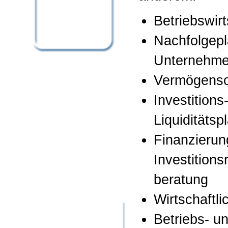
Betriebswir
Nachfolgep
Unternehmen
Vermögenso
Investitions
Liquiditätsp
Finanzierun
Investition
beratung
Wirtschaftl
Betriebs- u