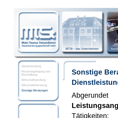
MTSt – das Unternehmen
Komp
Steuerberatung
Sonstige Ber
Rechnungslegung und
Buchhaltung
Wirtschaftsprüfung
Dienstleistu
Wirtschaftsberatung
Sonstige Beratungen
Abgerun
Leistungsan
Tätigkeiten: